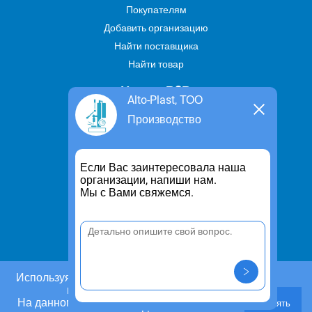
Покупателям
Добавить организацию
Найти поставщика
Найти товар
Услуги В2В
Alto-Plast, ТОО
Найти услугу
Производство
Предложить свою услугу
Дропшиппинг
Если Вас заинтересовала наша
Транспортные услуги
организации, напиши нам.
Мы с Вами свяжемся.
Информация
Для чего существует портал
Политика конфиденциальности
Правило cookie
Пользовательское соглашение
Используя этот сайт, Вы даете согласие на
использование cookies.
Контакты
На данном этапе Вы можете отказаться от
Принять
Задать вопрос/ Внести предложение