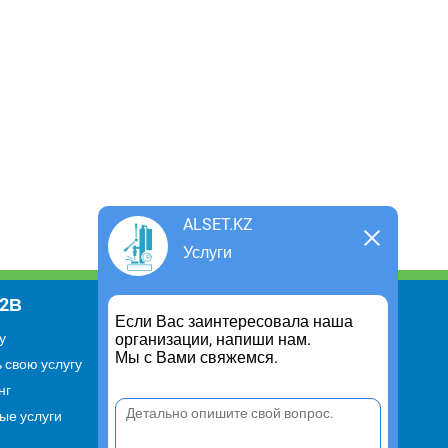
ALSET.KZ
Услуги
В2В
Информация
Если Вас заинтересовала наша
организации, напиши нам.
у
Для чего существует портал
Мы с Вами свяжемся.
 свою услугу
Политика конфиденциальности
нг
Правило cookie
ые услуги
Пользовательское соглашение
Контакты