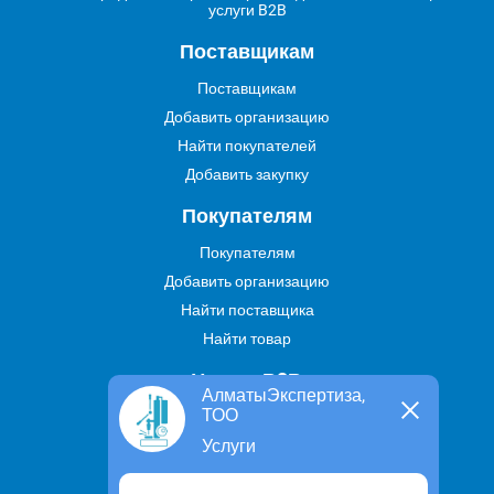
услуги B2B
Поставщикам
Поставщикам
Добавить организацию
Найти покупателей
Добавить закупку
Покупателям
Покупателям
Добавить организацию
Найти поставщика
Найти товар
Услуги В2В
АлматыЭкспертиза,
ТОО
Найти услугу
Услуги
Предложить свою услугу
Дропшиппинг