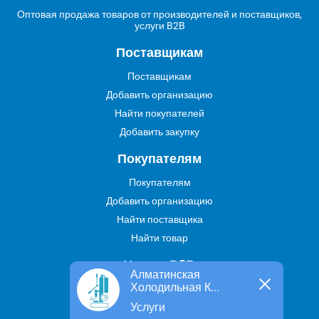
Оптовая продажа товаров от производителей и поставщиков,
услуги B2B
Поставщикам
Поставщикам
Добавить организацию
Найти покупателей
Добавить закупку
Покупателям
Покупателям
Добавить организацию
Найти поставщика
Найти товар
Услуги В2В
Алматинская
Холодильная К...
Найти услугу
Услуги
Предложить свою услугу