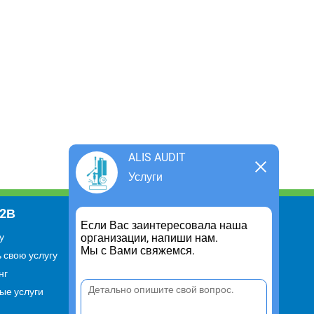
ALIS AUDIT
Услуги
В2В
Информация
Если Вас заинтересовала наша
организации, напиши нам.
у
Для чего существует портал
Мы с Вами свяжемся.
 свою услугу
Политика конфиденциальности
нг
Правило cookie
ые услуги
Пользовательское соглашение
Контакты