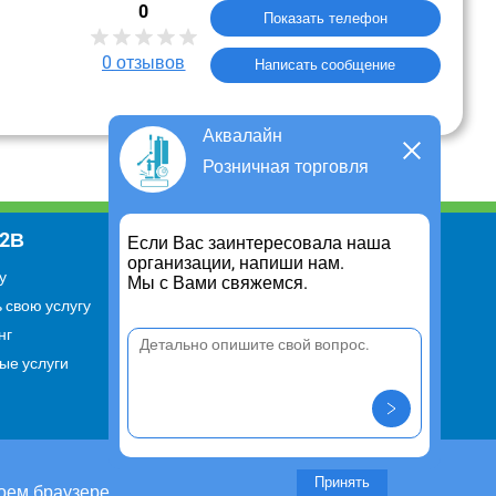
0
Показать телефон
0
отзывов
Написать сообщение
Аквалайн
Розничная торговля
В2В
Информация
Если Вас заинтересовала наша
организации, напиши нам.
у
Для чего существует портал
Мы с Вами свяжемся.
 свою услугу
Политика конфиденциальности
нг
Правило cookie
ые услуги
Пользовательское соглашение
Контакты
Задать вопрос/ Внести
предложение
Принять
оем браузере.