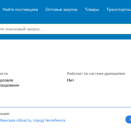
Найти поставщика
Оптовые закупки
Товары
Транспортны
ости
Работает по системе дропшипинг
орговля
Нет
орудование
зации:
бинская область, город Челябинск