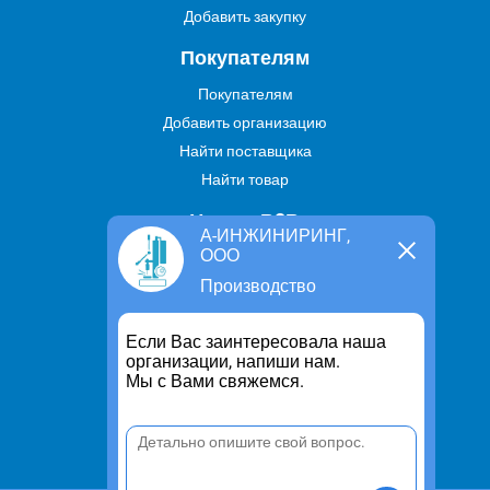
Добавить закупку
Покупателям
Покупателям
Добавить организацию
Найти поставщика
Найти товар
Услуги В2В
А-ИНЖИНИРИНГ,
ООО
Найти услугу
Производство
Предложить свою услугу
Дропшиппинг
Если Вас заинтересовала наша
Транспортные услуги
организации, напиши нам.
Мы с Вами свяжемся.
Информация
Для чего существует портал
Политика конфиденциальности
Правило cookie